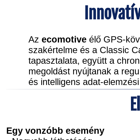
Innovatí
Az
ecomotive
élő GPS-köve
szakértelme és a Classic Car
tapasztalata, együtt a chro
megoldást nyújtanak a regul
és intelligens adat-elemzési
E
Egy vonzóbb esemény