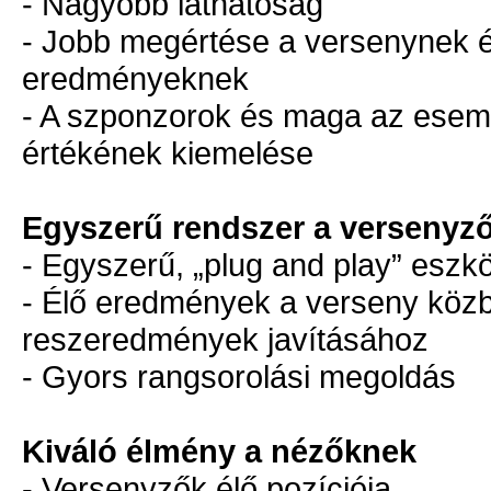
- Nagyobb láthatóság
- Jobb megértése a versenynek é
eredményeknek
- A szponzorok és maga az ese
értékének kiemelése
Egyszerű rendszer a versenyz
- Egyszerű, „plug and play” eszk
- Élő eredmények a verseny köz
reszeredmények javításához
- Gyors rangsorolási megoldás
Kiváló élmény a nézőknek
- Versenyzők élő pozíciója