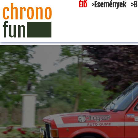
Élő
>Események
>B