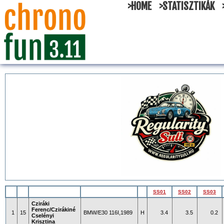
>HOME
>STATISZTIKÁK
SS01
SS02
SS03
Cziráki
Ferenc/Czirákiné
1
15
BMW/E30 116I,1989
H
3.4
3.5
0.2
Cselényi
Krisztina