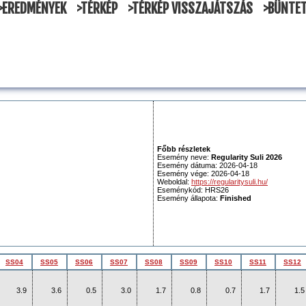
>EREDMÉNYEK
>TÉRKÉP
>TÉRKÉP VISSZAJÁTSZÁS
>BÜNTE
Főbb részletek
Esemény neve:
Regularity Suli 2026
Esemény dátuma: 2026-04-18
Esemény vége: 2026-04-18
Weboldal:
https://regularitysuli.hu/
Eseménykód: HRS26
Esemény állapota:
Finished
SS04
SS05
SS06
SS07
SS08
SS09
SS10
SS11
SS12
3.9
3.6
0.5
3.0
1.7
0.8
0.7
1.7
1.5