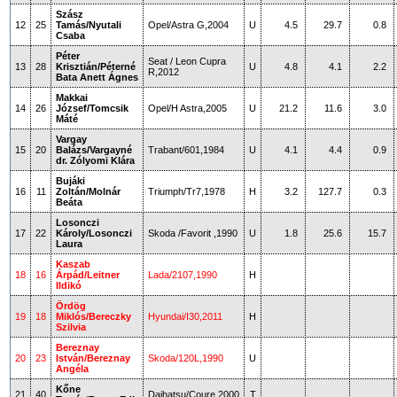
Szász
12
25
Tamás/Nyutali
Opel/Astra G,2004
U
4.5
29.7
0.8
Csaba
Péter
Seat / Leon Cupra
13
28
Krisztián/Péterné
U
4.8
4.1
2.2
R,2012
Bata Anett Ágnes
Makkai
14
26
József/Tomcsik
Opel/H Astra,2005
U
21.2
11.6
3.0
Máté
Vargay
15
20
Balázs/Vargayné
Trabant/601,1984
U
4.1
4.4
0.9
dr. Zólyomi Klára
Bujáki
16
11
Zoltán/Molnár
Triumph/Tr7,1978
H
3.2
127.7
0.3
Beáta
Losonczi
17
22
Károly/Losonczi
Skoda /Favorit ,1990
U
1.8
25.6
15.7
Laura
Kaszab
18
16
Árpád/Leitner
Lada/2107,1990
H
Ildikó
Ördög
19
18
Miklós/Bereczky
Hyundai/I30,2011
H
Szilvia
Bereznay
20
23
István/Bereznay
Skoda/120L,1990
U
Angéla
Kőne
21
40
Daihatsu/Coure,2000
T