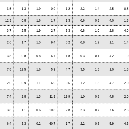
3.5
1.3
1.9
0.9
1.2
2.2
1.4
2.5
0.5
12.3
0.8
1.6
1.7
1.3
0.6
0.3
4.0
1.3
3.7
2.5
1.9
2.7
3.3
0.8
1.0
2.8
4.0
2.6
1.7
1.5
9.4
3.2
0.8
1.2
1.1
1.4
3.8
0.8
0.8
6.7
1.8
0.3
0.1
4.2
1.9
7.8
12.5
1.6
5.9
4.7
3.5
1.3
1.0
1.3
2.0
0.9
1.1
6.9
0.6
1.2
1.3
4.7
2.0
7.4
2.8
1.3
11.9
19.9
1.0
0.8
4.8
2.0
3.8
1.1
0.6
10.8
2.8
2.3
0.7
7.6
2.6
6.4
3.3
0.2
40.7
1.7
2.2
0.8
5.9
4.3