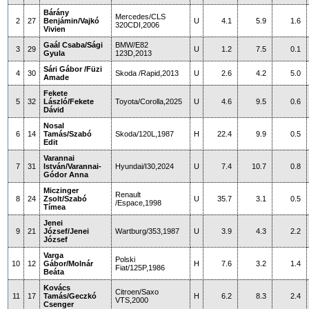
Bárány
Mercedes/CLS
2
27
Benjámin/Vajkó
U
4.1
5.9
1.6
320CDI,2006
Vivien
Gaál Csaba/Sági
BMW/E82
3
29
U
1.2
7.5
0.1
Gyula
123D,2013
Sári Gábor /Füzi
4
30
Skoda /Rapid,2013
U
2.6
4.2
5.0
Amade
Fekete
5
32
László/Fekete
Toyota/Corolla,2025
U
4.6
9.5
0.6
Dávid
Nosal
6
14
Tamás/Szabó
Skoda/120L,1987
H
22.4
9.9
0.5
Edit
Varannai
7
31
István/Varannai-
Hyundai/I30,2024
U
7.4
10.7
0.8
Gódor Anna
Miczinger
Renault
8
24
Zsolt/Szabó
U
35.7
3.1
0.5
/Espace,1998
Tímea
Jenei
9
21
József/Jenei
Wartburg/353,1987
U
3.9
4.3
2.2
József
Varga
Polski
10
12
Gábor/Molnár
H
7.6
3.2
1.4
Fiat/125P,1986
Beáta
Kovács
Citroen/Saxo
11
17
Tamás/Geczkó
H
6.2
8.3
2.4
VTS,2000
Csenger