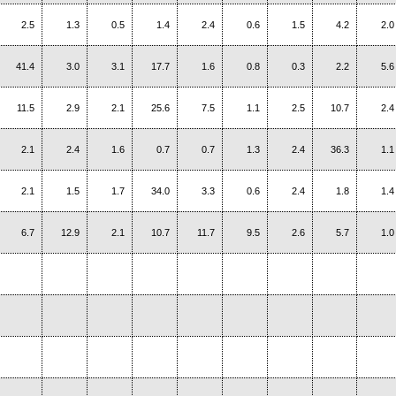
2.5
1.3
0.5
1.4
2.4
0.6
1.5
4.2
2.0
41.4
3.0
3.1
17.7
1.6
0.8
0.3
2.2
5.6
11.5
2.9
2.1
25.6
7.5
1.1
2.5
10.7
2.4
2.1
2.4
1.6
0.7
0.7
1.3
2.4
36.3
1.1
2.1
1.5
1.7
34.0
3.3
0.6
2.4
1.8
1.4
6.7
12.9
2.1
10.7
11.7
9.5
2.6
5.7
1.0