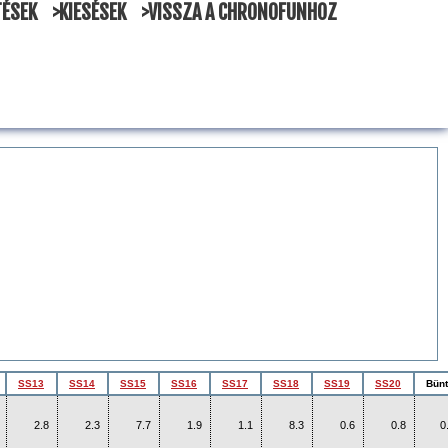
TÉSEK
>KIESÉSEK
>VISSZA A CHRONOFUNHOZ
SS13
SS14
SS15
SS16
SS17
SS18
SS19
SS20
Bünt
2.8
2.3
7.7
1.9
1.1
8.3
0.6
0.8
0