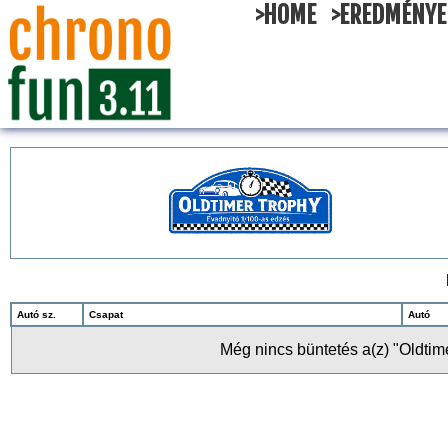
>HOME
>EREDMÉNYE
Autó sz.
Csapat
Autó
Még nincs büntetés a(z) "Oldtim