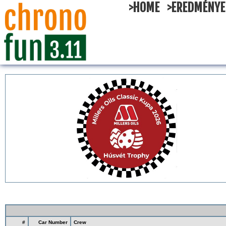
>HOME
>EREDMÉNYE
#
Car Number
Crew