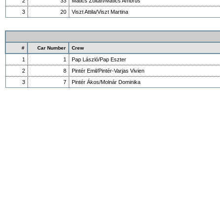
2
33
Mátics Zoltán/Mátics Ambrus
3
20
Viszt Attila/Viszt Martina
#
Car Number
Crew
1
1
Pap László/Pap Eszter
2
8
Pintér Emil/Pintér-Varjas Vivien
3
7
Pintér Ákos/Molnár Dominika