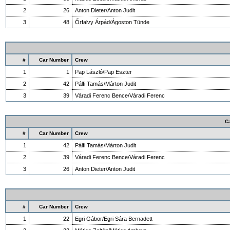
2
26
Anton Dieter/Anton Judit
3
48
Őrfalvy Árpád/Ágoston Tünde
#
Car Number
Crew
1
1
Pap László/Pap Eszter
2
42
Pálfi Tamás/Márton Judit
3
39
Váradi Ferenc Bence/Váradi Ferenc
C
#
Car Number
Crew
1
42
Pálfi Tamás/Márton Judit
2
39
Váradi Ferenc Bence/Váradi Ferenc
3
26
Anton Dieter/Anton Judit
#
Car Number
Crew
1
22
Egri Gábor/Egri Sára Bernadett