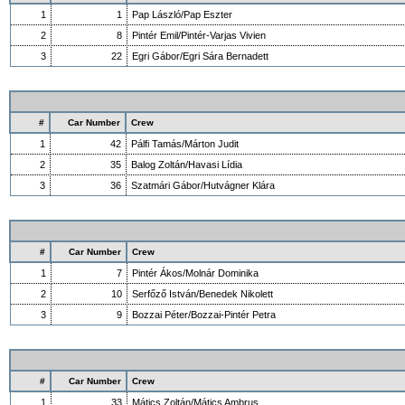
1
1
Pap László/Pap Eszter
2
8
Pintér Emil/Pintér-Varjas Vivien
3
22
Egri Gábor/Egri Sára Bernadett
#
Car Number
Crew
1
42
Pálfi Tamás/Márton Judit
2
35
Balog Zoltán/Havasi Lídia
3
36
Szatmári Gábor/Hutvágner Klára
#
Car Number
Crew
1
7
Pintér Ákos/Molnár Dominika
2
10
Serfőző István/Benedek Nikolett
3
9
Bozzai Péter/Bozzai-Pintér Petra
#
Car Number
Crew
1
33
Mátics Zoltán/Mátics Ambrus