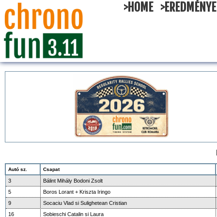
>HOME
>EREDMÉNYE
Autó sz.
Csapat
3
Bálint Mihály Bodoni Zsolt
5
Boros Lorant + Kriszta Iringo
9
Socaciu Vlad si Sulighetean Cristian
16
Sobieschi Catalin si Laura