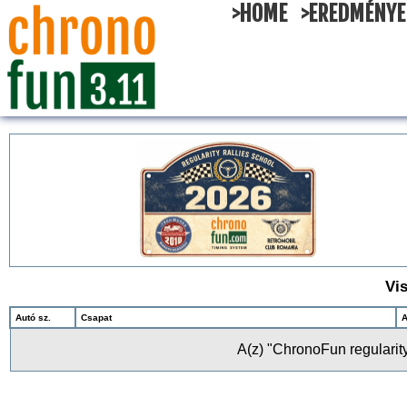
>HOME
>EREDMÉNYE
Vi
Autó sz.
Csapat
A
A(z) "ChronoFun regularit